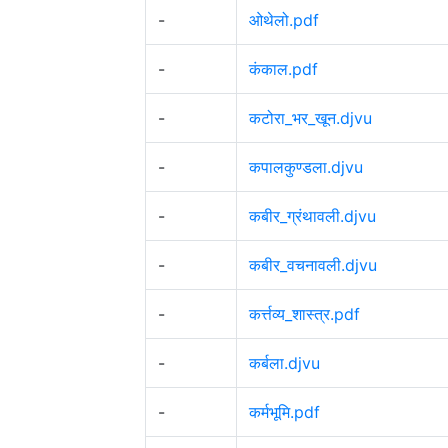
-
ओथेलो.pdf
-
कंकाल.pdf
-
कटोरा_भर_खून.djvu
-
कपालकुण्डला.djvu
-
कबीर_ग्रंथावली.djvu
-
कबीर_वचनावली.djvu
-
कर्त्तव्य_शास्त्र.pdf
-
कर्बला.djvu
-
कर्मभूमि.pdf