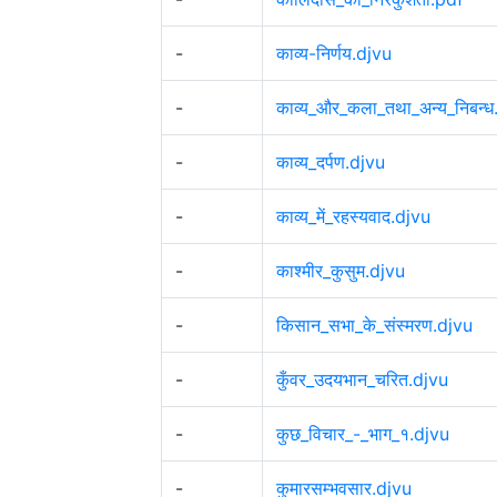
-
काव्य-निर्णय.djvu
-
काव्य_और_कला_तथा_अन्य_निबन्ध
-
काव्य_दर्पण.djvu
-
काव्य_में_रहस्यवाद.djvu
-
काश्मीर_कुसुम.djvu
-
किसान_सभा_के_संस्मरण.djvu
-
कुँवर_उदयभान_चरित.djvu
-
कुछ_विचार_-_भाग_१.djvu
-
कुमारसम्भवसार.djvu