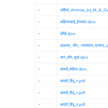
-
अहिंसा_Ahimsa,_by_M._K._G
-
अहिल्याबाई_होलकर.djvu
-
आँधी.djvu
-
आकाश_-दीप_-जयशंकर_प्रसाद_.
-
आग_और_धुआं.djvu
-
आदर्श_महिला.djvu
-
आदर्श_हिंदू_१.pdf
-
आदर्श_हिंदू_२.pdf
-
आदर्श_हिंदू_३.pdf