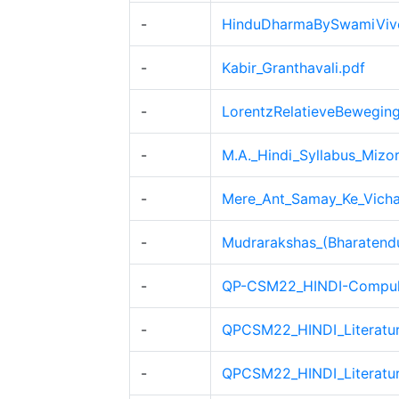
-
HinduDharmaBySwamiVive
-
Kabir_Granthavali.pdf
-
LorentzRelatieveBeweging
-
M.A._Hindi_Syllabus_Mizor
-
Mere_Ant_Samay_Ke_Vicha
-
Mudrarakshas_(Bharatendu
-
QP-CSM22_HINDI-Compul
-
QPCSM22_HINDI_Literatur
-
QPCSM22_HINDI_Literature