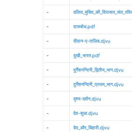
-
दलित_मुक्ति_की_विरासत_संत_रवि
-
दासबोध.pdf
-
दीवान-ए-ग़ालिब.djvu
-
दुखी_भारत.pdf
-
दुर्गेशनन्दिनी_द्वितीय_भाग.djvu
-
दुर्गेशनन्दिनी_प्रथम_भाग.djvu
-
दृश्य-दर्शन.djvu
-
देव-सुधा.djvu
-
देव_और_बिहारी.djvu