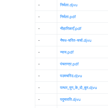
-
निर्मला.djvu
-
निर्मला.pdf
-
नीहारिकाएँ.pdf
-
नैषध-चरित-चर्चा.djvu
-
न्याय.pdf
-
पंचतन्त्र.pdf
-
पउमचरिउ.djvu
-
पत्थर_युग_के_दो_बुत.djvu
-
पदुमावति.djvu