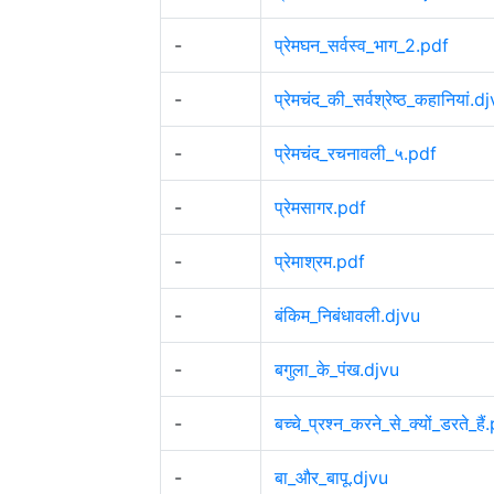
-
प्रेमघन_सर्वस्व_भाग_2.pdf
-
प्रेमचंद_की_सर्वश्रेष्ठ_कहानियां.d
-
प्रेमचंद_रचनावली_५.pdf
-
प्रेमसागर.pdf
-
प्रेमाश्रम.pdf
-
बंकिम_निबंधावली.djvu
-
बगुला_के_पंख.djvu
-
बच्चे_प्रश्न_करने_से_क्यों_डरते_हैं
-
बा_और_बापू.djvu