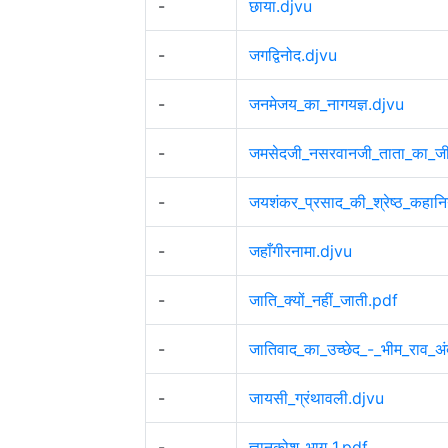
-
छाया.djvu
-
जगद्विनोद.djvu
-
जनमेजय_का_नागयज्ञ.djvu
-
जमसेदजी_नसरवानजी_ताता_का_जी
-
जयशंकर_प्रसाद_की_श्रेष्ठ_कहानि
-
जहाँगीरनामा.djvu
-
जाति_क्यों_नहीं_जाती.pdf
-
जातिवाद_का_उच्छेद_-_भीम_राव_अ
-
जायसी_ग्रंथावली.djvu
-
ज्ञानकोश_भाग_1.pdf