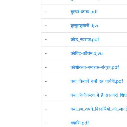
-
कुरल-काव्य.pdf
-
कुसुमकुमारी.djvu
-
कोड_स्वराज.pdf
-
कोविद-कीर्तन.djvu
-
कोशोत्सव-स्मारक-संग्रह.pdf
-
क्या_किताबें_बची_रह_पायेंगी.pdf
-
क्या_निजीकरण_में_है_सरकारी_शिक
-
क्या_हम_अपने_विद्यार्थियों_को_जानत
-
क्वासि.pdf