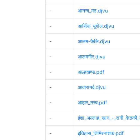
-
आनन्द_मठ.djvu
-
आर्थिक_भूगोल.djvu
-
आलम-केलि.djvu
-
आलमगीर.djvu
-
आल्हखण्ड.pdf
-
आवारागर्द.djvu
-
आहार_तत्त्व.pdf
-
इंशा_अल्लाह_खान_-_रानी_केतकी
-
इतिहास_तिमिरनाशक.pdf