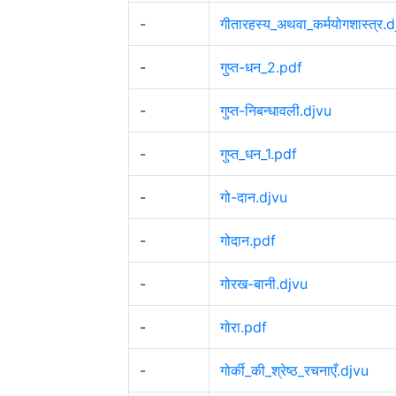
-
गीतारहस्य_अथवा_कर्मयोगशास्त्र.
-
गुप्त-धन_2.pdf
-
गुप्त-निबन्धावली.djvu
-
गुप्त_धन_1.pdf
-
गो-दान.djvu
-
गोदान.pdf
-
गोरख-बानी.djvu
-
गोरा.pdf
-
गोर्की_की_श्रेष्ठ_रचनाएँ.djvu