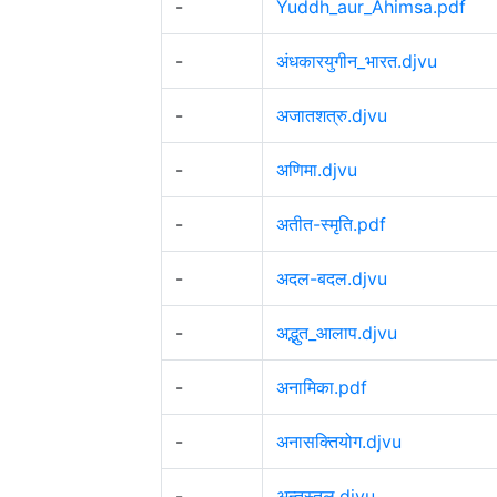
-
Yuddh_aur_Ahimsa.pdf
-
अंधकारयुगीन_भारत.djvu
-
अजातशत्रु.djvu
-
अणिमा.djvu
-
अतीत-स्मृति.pdf
-
अदल-बदल.djvu
-
अद्भुत_आलाप.djvu
-
अनामिका.pdf
-
अनासक्तियोग.djvu
-
अन्तस्तल.djvu