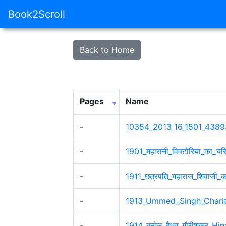
Book2Scroll
Back to Home
Pages
Name
-
10354_2013_16_1501_438
-
1901_महारानी_विक्टोरिया_का_चर
-
1911_छत्रपति_महाराज_शिवाजी_क
-
1913_Ummed_Singh_Charit
-
1914_बुन्देल_वैभव_गौरीशंकर_H