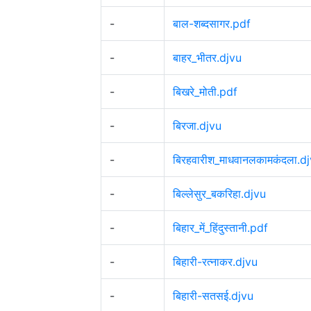
-
बाल-शब्दसागर.pdf
-
बाहर_भीतर.djvu
-
बिखरे_मोती.pdf
-
बिरजा.djvu
-
बिरहवारीश_माधवानलकामकंदला.d
-
बिल्लेसुर_बकरिहा.djvu
-
बिहार_में_हिंदुस्तानी.pdf
-
बिहारी-रत्नाकर.djvu
-
बिहारी-सतसई.djvu