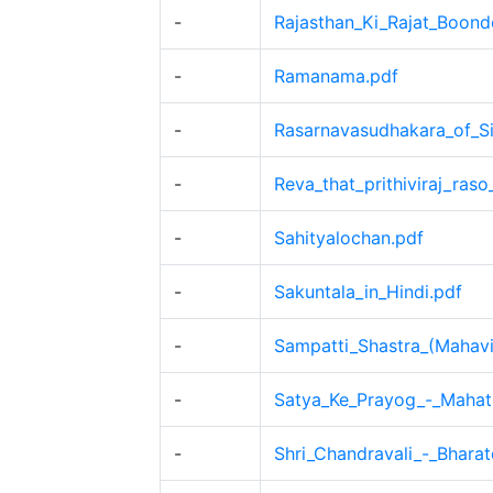
-
Rajasthan_Ki_Rajat_Boonde
-
Ramanama.pdf
-
Rasarnavasudhakara_of_Si
-
Reva_that_prithiviraj_ras
-
Sahityalochan.pdf
-
Sakuntala_in_Hindi.pdf
-
Sampatti_Shastra_(Mahavi
-
Satya_Ke_Prayog_-_Mahat
-
Shri_Chandravali_-_Bhara