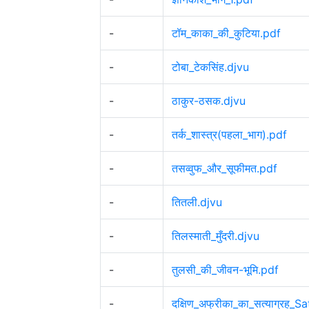
-
टॉम_काका_की_कुटिया.pdf
-
टोबा_टेकसिंह.djvu
-
ठाकुर-ठसक.djvu
-
तर्क_शास्त्र(पहला_भाग).pdf
-
तसव्वुफ_और_सूफीमत.pdf
-
तितली.djvu
-
तिलस्माती_मुँदरी.djvu
-
तुलसी_की_जीवन-भूमि.pdf
-
दक्षिण_अफ्रीका_का_सत्याग्रह