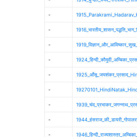
-
1915_Parakrami_Hadarav_
-
1916_भारतीय_शासन_पद्धति_भाग_
-
1919_विज्ञान_और_आविष्कार_सुख_
-
1924_हिन्दी_कौमुदी_अम्बिका_प्
-
1925_आँसू_जयशंकर_प्रसाद_H
-
19270101_HindiNatak_Hin
-
1939_चंद_प्रभाकर_जगन्नाथ_प्
-
1944_हंसराज_की_डायरी_गोपाल
-
1946_हिन्दी_राज्यशास्त्र_अम्ब