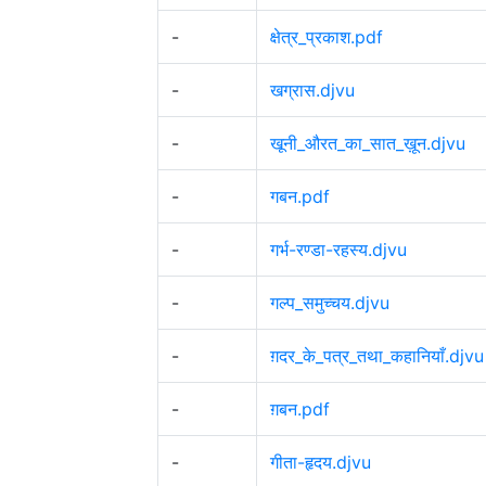
-
क्षेत्र_प्रकाश.pdf
-
खग्रास.djvu
-
खूनी_औरत_का_सात_ख़ून.djvu
-
गबन.pdf
-
गर्भ-रण्डा-रहस्य.djvu
-
गल्प_समुच्चय.djvu
-
ग़दर_के_पत्र_तथा_कहानियाँ.djvu
-
ग़बन.pdf
-
गीता-हृदय.djvu