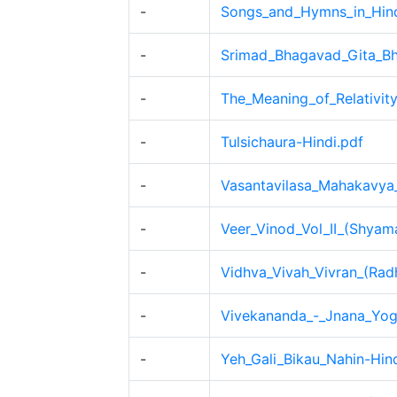
-
Songs_and_Hymns_in_Hind
-
Srimad_Bhagavad_Gita_Bha
-
The_Meaning_of_Relativity
-
Tulsichaura-Hindi.pdf
-
Vasantavilasa_Mahakavya_
-
Veer_Vinod_Vol_II_(Shyama
-
Vidhva_Vivah_Vivran_(Rad
-
Vivekananda_-_Jnana_Yoga
-
Yeh_Gali_Bikau_Nahin-Hind