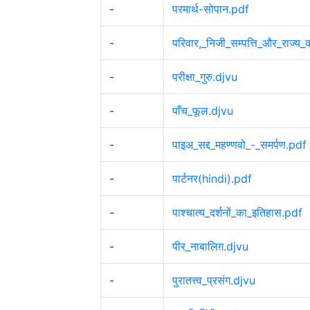
-
परमार्थ-सोपान.pdf
-
परिवार,_निजी_सम्पत्ति_और_राज्य_क
-
परीक्षा_गुरु.djvu
-
पाँच_फूल.djvu
-
पाइअ_सद्द_महण्णवो_-_समर्पण.pdf
-
पार्टनर(hindi).pdf
-
पाश्चात्य_दर्शनों_का_इतिहास.pdf
-
पीर_नाबालिग़.djvu
-
पुरातत्त्व_प्रसंग.djvu