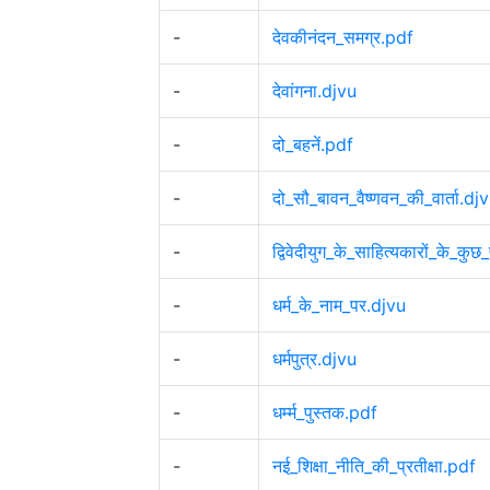
-
देवकीनंदन_समग्र.pdf
-
देवांगना.djvu
-
दो_बहनें.pdf
-
दो_सौ_बावन_वैष्णवन_की_वार्ता.dj
-
द्विवेदीयुग_के_साहित्यकारों_के_कु
-
धर्म_के_नाम_पर.djvu
-
धर्मपुत्र.djvu
-
धर्म्म_पुस्तक.pdf
-
नई_शिक्षा_नीति_की_प्रतीक्षा.pdf