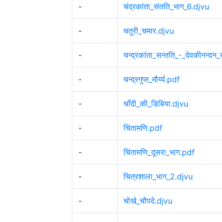
-
चंद्रकांता_संतति_भाग_6.djvu
-
चतुरी_चमार.djvu
-
चन्द्रकांता_सन्तति_-_देवकीनन्दन
-
चन्द्रगुप्त_मौर्य्य.pdf
-
चाँदी_की_डिबिया.djvu
-
चिंतामणि.pdf
-
चिंतामणि_दूसरा_भाग.pdf
-
चित्रशाला_भाग_2.djvu
-
चोखे_चौपदे.djvu