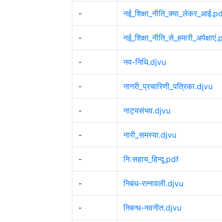
-
नई_शिक्षा_नीति_क्या_लेकर_आई.p
-
नई_शिक्षा_नीति_से_हमारी_अपेक्षाएं
-
नव-निधि.djvu
-
नागरी_प्रचारिणी_पत्रिका.djvu
-
नाट्यसंभव.djvu
-
नारी_समस्या.djvu
-
निःसहाय_हिन्दू.pdf
-
निबंध-रत्नावली.djvu
-
निबन्ध-नवनीत.djvu