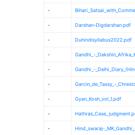
-
Bihari_Satsai_with_Comme
-
Darshan-Digdarshan.pdf
-
Duhindisyllabus2022.pdf
-
Gandhi_-_Dakshin_Afrika_
-
Gandhi_-_Delhi_Diary_(Hin
-
Garcin_de_Tassy_-_Chresto
-
Gyan_Kosh_vol_1.pdf
-
Hathras_Case_judgment.p
-
Hind_swaraj-_MK_Gandhi_-